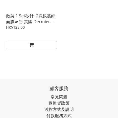
散裝 1 Set矽針+2塊銀蠶絲
面膜🫴🏻 英國 Dermier
Resting Peel 海藻矽針煥膚
HK$128.00
療程
顧客服務
常見問題
退換貨政策
送貨方式及說明
付款服務方式