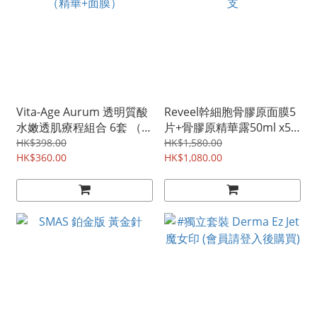
Vita-Age Aurum 透明質酸
Reveel幹細胞骨膠原面膜5
水嫩透肌療程組合 6套 （精
片+骨膠原精華露50ml x5
華+面膜）
支
HK$398.00
HK$1,580.00
HK$360.00
HK$1,080.00