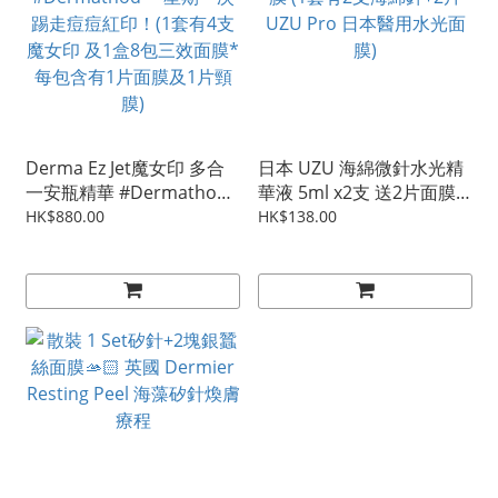
Derma Ez Jet魔女印 多合
日本 UZU 海綿微針水光精
一安瓶精華 #Dermathod
華液 5ml x2支 送2片面膜
一星期一次踢走痘痘紅印！
(1套有2支海綿針+2片UZU
HK$880.00
HK$138.00
(1套有4支魔女印 及1盒8包
Pro 日本醫用水光面膜)
三效面膜*每包含有1片面
膜及1片頸膜)