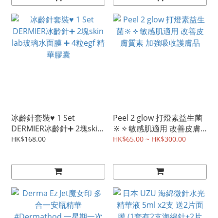
冰齡針套裝♥️ 1 Set
Peel 2 glow 打燈素益生菌
DERMIER冰齡針➕ 2塊skin
🔆🔅敏感肌適用 改善皮膚
lab玻璃水面膜 ➕ 4粒egf 精
質素 加強吸收護膚品
HK$168.00
HK$65.00 ~ HK$300.00
華膠囊