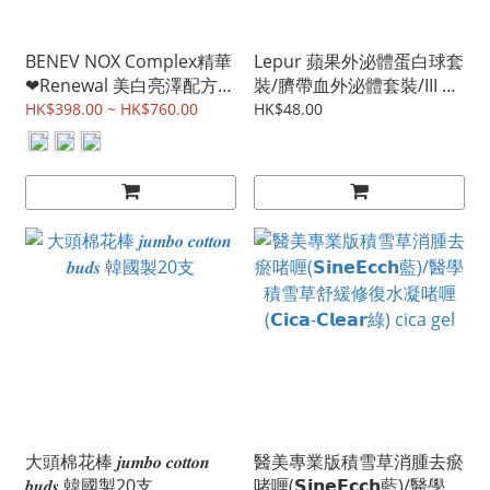
BENEV NOX Complex精華
Lepur 蘋果外泌體蛋白球套
❤︎Renewal 美白亮澤配方/
裝/臍帶血外泌體套裝/III 型
❤︎Radiance 抗衰老配方
膠原外泌體套裝
HK$398.00 ~ HK$760.00
HK$48.00
大頭棉花棒 𝒋𝒖𝒎𝒃𝒐 𝒄𝒐𝒕𝒕𝒐𝒏
醫美專業版積雪草消腫去瘀
𝒃𝒖𝒅𝒔 韓國製20支
啫喱(𝗦𝗶𝗻𝗲𝗘𝗰𝗰𝗵藍)/醫學積