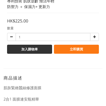
專利技術 肌肽逆齡 煥活年輕 
防禦力 ＋ 保濕力+ 更新力
HK$225.00
數量
加入購物車
立即購買
商品描述
肌肽緊緻蠶絲修護面膜
2合1 面膜連安瓶精華