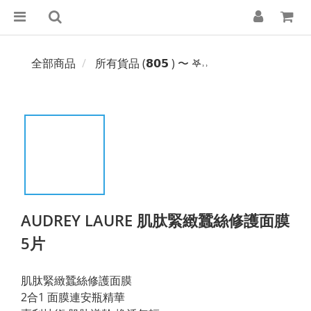
全部商品
所有貨品 (𝟴𝟬𝟱 ) 〜 𖤐˒˒‪‪
AUDREY LAURE 肌肽緊緻蠶絲修護面膜
5片
肌肽緊緻蠶絲修護面膜
2合1 面膜連安瓶精華 