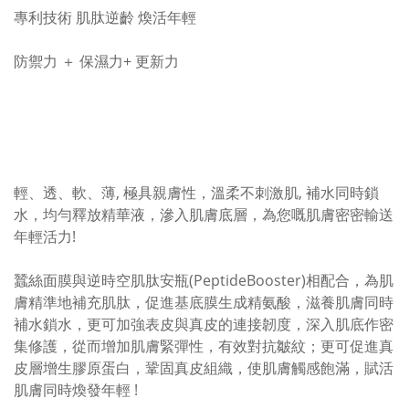
專利技術 肌肽逆齡 煥活年輕
防禦力 ＋ 保濕力+ 更新力
輕、透、軟、薄, 極具親膚性，溫柔不刺激肌, 補水同時鎖
水，均勻釋放精華液，滲入肌膚底層，為您嘅肌膚密密輸送
年輕活力!
蠶絲面膜與逆時空肌肽安瓶(PeptideBooster)相配合，為肌
膚精準地補充肌肽，促進基底膜生成精氨酸，滋養肌膚同時
補水鎖水，更可加強表皮與真皮的連接韌度，深入肌底作密
集修護，從而增加肌膚緊彈性，有效對抗皺紋；更可促進真
皮層增生膠原蛋白，鞏固真皮組織，使肌膚觸感飽滿，賦活
肌膚同時煥發年輕 !