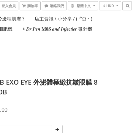
登入會員
購物車
聯絡我們
繁體中文
$ HKD
邊種肌膚 ?
店主資訊 \ 小分享 / (・ิω・)
𝒊𝒆𝒓細胞機
ꉂ 𝑫𝒓.𝑷𝒆𝒏 𝐌𝟖𝐒 𝒂𝒏𝒅 𝑰𝒏𝒋𝒆𝒄𝒕𝒊𝒆𝒓 微針機
O.B EXO EYE 外泌體極緻抗皺眼膜 8
OB
.00