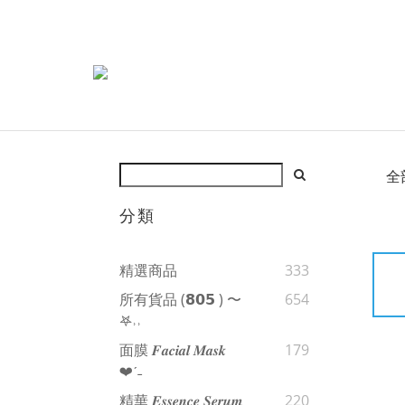
全
分類
精選商品
333
所有貨品 (𝟴𝟬𝟱 ) 〜
654
𖤐˒˒‪‪
面膜 𝑭𝒂𝒄𝒊𝒂𝒍 𝑴𝒂𝒔𝒌
179
❤︎‬ˊ‪‪˗
精華 𝑬𝒔𝒔𝒆𝒏𝒄𝒆 𝑺𝒆𝒓𝒖𝒎
220