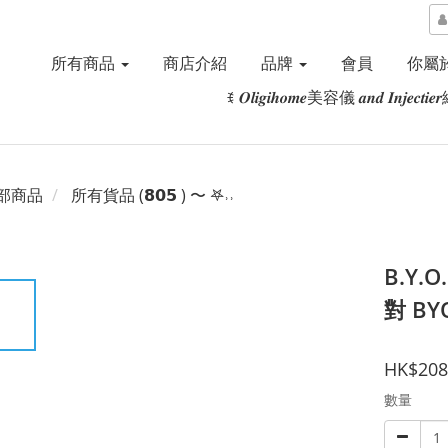
所有商品
商店介紹
品牌
會員
你屬於
ꉂ 𝑶𝒍𝒊𝒈𝒊𝒉𝒐𝒎𝒆美容儀 𝒂𝒏𝒅 𝑰𝒏𝒋𝒆𝒄𝒕
部商品
所有貨品 (𝟴𝟬𝟱 ) 〜 𖤐˒˒‪‪
B.Y.
對 BY
HK$208
數量