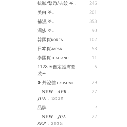
抗皺/緊緻/去紋 𖤐˒˒‪‪
246
美白 𖤐˒˒‪‪
201
補濕 𖤐˒˒‪‪
353
濕疹 𖤐˒˒‪‪
90
韓國貨ᴋᴏʀᴇᴀ
102
日本貨ᴊᴀᴘᴀɴ
58
泰國貨ᴛʜᴀɪʟᴀɴᴅ
11
1128 ☀自定護膚套
6
裝☀
❥ 外泌體 ᴇxᴏꜱᴏᴍᴇ
29
．𝐍𝐄𝐖．𝑨𝑷𝑹 -
27
𝑱𝑼𝑵．𝟚𝟘𝟚𝟞
品牌
．𝐍𝐄𝐖．𝑱𝑼𝑳 -
22
𝑺𝑬𝑷．𝟚𝟘𝟚𝟞