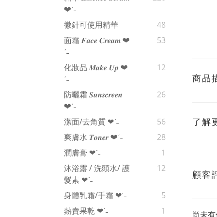
❤︎‬ˊ‪‪˗
微針可使用精華
48
面霜 𝑭𝒂𝒄𝒆 𝑪𝒓𝒆𝒂𝒎 ❤︎‬
53
ˊ‪‪˗
化妝品 𝑴𝒂𝒌𝒆 𝑼𝒑 ❤︎‬
12
商品
ˊ‪‪˗
防曬霜 𝑺𝒖𝒏𝒔𝒄𝒓𝒆𝒆𝒏
26
❤︎‬ˊ‪‪˗
了解
潔面/去角質 ❤︎‬ˊ‪‪˗
56
爽膚水 𝑻𝒐𝒏𝒆𝒓 ❤︎‬ˊ‪‪˗
28
潤膚膏 ❤︎‬ˊ‪‪˗
1
沐浴露 / 洗頭水/ 護
12
顧客
髮素 ❤︎‬ˊ‪‪˗
身體乳霜/手霜 ❤︎‬ˊ‪‪˗
5
熱賣果乾 ❤︎‬ˊ‪‪˗
1
尚未有