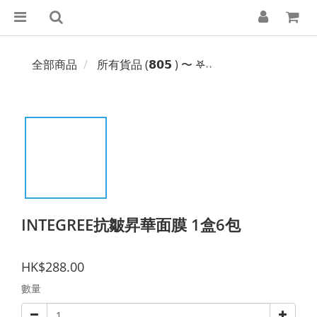
全部商品
所有貨品 (𝟴𝟬𝟱 ) 〜 𖤐˒˒‪‪
INTEGREE抗皺昇華面膜 1盒6包
HK$288.00
數量