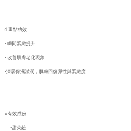
4 重點功效
• 瞬間緊緻提升
• 改善肌膚老化現象
•深層保濕滋潤，肌膚回復彈性與緊緻度
⭐️有效成份
•甜菜鹼