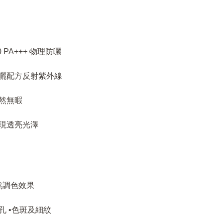
50 PA+++ 物理防曬
曬配方反射紫外線
然無暇
現透亮光澤
天然調色效果
孔 •色斑及細紋