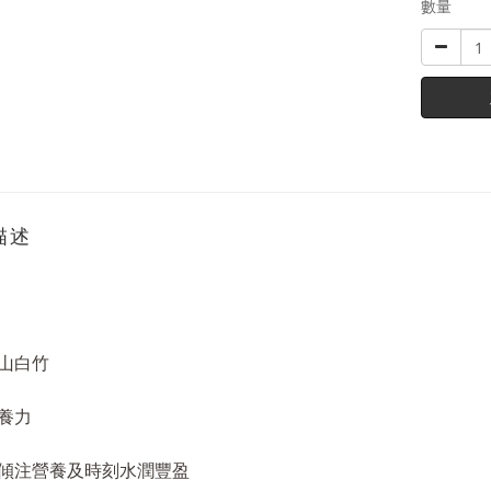
數量
描述
和山白竹
養力
傾注營養及時刻水潤豐盈