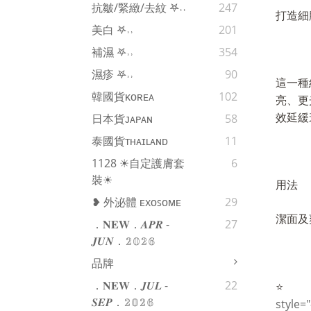
抗皺/緊緻/去紋 𖤐˒˒‪‪
247
打造細
美白 𖤐˒˒‪‪
201
補濕 𖤐˒˒‪‪
354
濕疹 𖤐˒˒‪‪
90
這一種
韓國貨ᴋᴏʀᴇᴀ
102
亮、更
日本貨ᴊᴀᴘᴀɴ
58
效延緩
泰國貨ᴛʜᴀɪʟᴀɴᴅ
11
1128 ☀自定護膚套
6
裝☀
用法
❥ 外泌體 ᴇxᴏꜱᴏᴍᴇ
29
潔面及
．𝐍𝐄𝐖．𝑨𝑷𝑹 -
27
𝑱𝑼𝑵．𝟚𝟘𝟚𝟞
品牌
．𝐍𝐄𝐖．𝑱𝑼𝑳 -
22
⭐️
𝑺𝑬𝑷．𝟚𝟘𝟚𝟞
style=