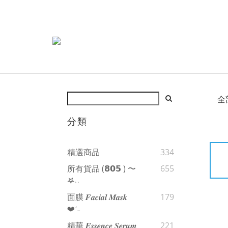
全
分類
精選商品
334
所有貨品 (𝟴𝟬𝟱 ) 〜
655
𖤐˒˒‪‪
面膜 𝑭𝒂𝒄𝒊𝒂𝒍 𝑴𝒂𝒔𝒌
179
❤︎‬ˊ‪‪˗
精華 𝑬𝒔𝒔𝒆𝒏𝒄𝒆 𝑺𝒆𝒓𝒖𝒎
221