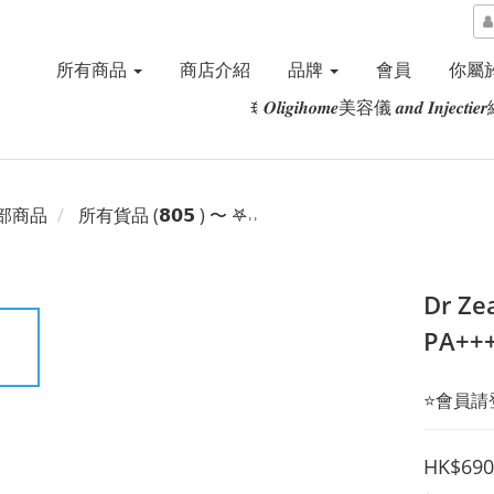
所有商品
商店介紹
品牌
會員
你屬於
ꉂ 𝑶𝒍𝒊𝒈𝒊𝒉𝒐𝒎𝒆美容儀 𝒂𝒏𝒅 𝑰𝒏𝒋𝒆𝒄𝒕
部商品
所有貨品 (𝟴𝟬𝟱 ) 〜 𖤐˒˒‪‪
Dr Z
PA+
⭐️會員
HK$690