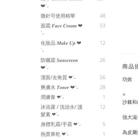
❤︎‬ˊ‪‪˗
微針可使用精華
48
面霜 𝑭𝒂𝒄𝒆 𝑪𝒓𝒆𝒂𝒎 ❤︎‬
53
ˊ‪‪˗
化妝品 𝑴𝒂𝒌𝒆 𝑼𝒑 ❤︎‬
12
ˊ‪‪˗
防曬霜 𝑺𝒖𝒏𝒔𝒄𝒓𝒆𝒆𝒏
26
商品
❤︎‬ˊ‪‪˗
潔面/去角質 ❤︎‬ˊ‪‪˗
56
功效
爽膚水 𝑻𝒐𝒏𝒆𝒓 ❤︎‬ˊ‪‪˗
28
⭐
潤膚膏 ❤︎‬ˊ‪‪˗
1
️沙棘
沐浴露 / 洗頭水/ 護
12
髮素 ❤︎‬ˊ‪‪˗
強大滋
身體乳霜/手霜 ❤︎‬ˊ‪‪˗
5
為皮屬
熱賣果乾 ❤︎‬ˊ‪‪˗
1