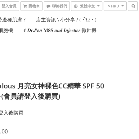
登入會員
購物車
聯絡我們
繁體中文
$ HKD
邊種肌膚 ?
店主資訊 \ 小分享 / (・ิω・)
𝒊𝒆𝒓細胞機
ꉂ 𝑫𝒓.𝑷𝒆𝒏 𝐌𝟖𝐒 𝒂𝒏𝒅 𝑰𝒏𝒋𝒆𝒄𝒕𝒊𝒆𝒓 微針機
ealous 月亮女神裸色CC精華 SPF 50
++(會員請登入後購買)
請登入後購買
.00