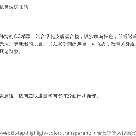
膩自然裸妝感
絲滑的CC精華，結合活化皮膚複合物，以沙棘為特色，並通過
光滑、更無瑕的肌膚。另以水份創建屏障，可保護，抵禦紫外線
衰老跡象。
爽膚後，搖勻並取適量均勻塗抹於面部和頸部。
"-webkit-tap-highlight-color: transparent;"> 會員請登入後購買