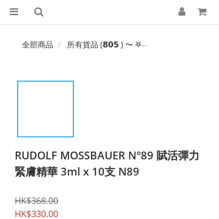
全部商品
所有貨品 (𝟴𝟬𝟱 ) 〜 𖤐˒˒‪‪
RUDOLF MOSSBAUER N°89 賦活彈力
緊膚精華 3ml x 10支 N89
HK$368.00
HK$330.00