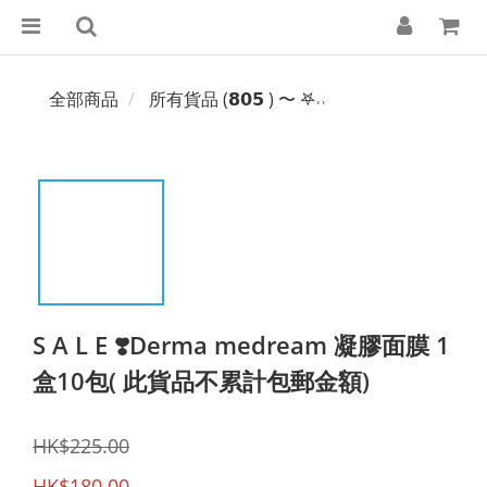
全部商品
所有貨品 (𝟴𝟬𝟱 ) 〜 𖤐˒˒‪‪
S A L E ❣️Derma medream 凝膠面膜 1
盒10包( 此貨品不累計包郵金額)
HK$225.00
HK$180.00