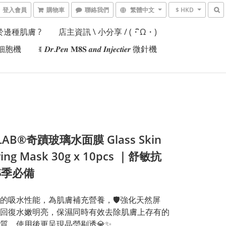
登入會員
購物車
聯絡我們
繁體中文
$ HKD
邊種肌膚 ?
店主資訊 \ 小分享 / (・ิω・)
𝒊𝒆𝒓細胞機
ꉂ 𝑫𝒓.𝑷𝒆𝒏 𝐌𝟖𝐒 𝒂𝒏𝒅 𝑰𝒏𝒋𝒆𝒄𝒕𝒊𝒆𝒓 微針機
 LAB®️奇蹟玻璃水面膜 Glass Skin
ing Mask 30g x 10pcs ｜舒敏抗
轉季必備
的吸水性能，為肌膚補充營養，🛡強化天然屏
回復水嫩明亮，保濕同時有效去除肌膚上存有的
質，使用後更呈現晶瑩剔透💎✨。