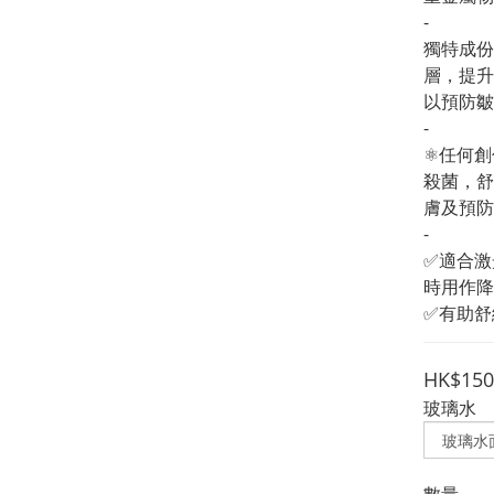
-
獨特成份
層，提升
以預防皺
-
⚛️任何
殺菌，舒
膚及預防
-
✅適合激
時用作降
✅有助舒
HK$150
玻璃水