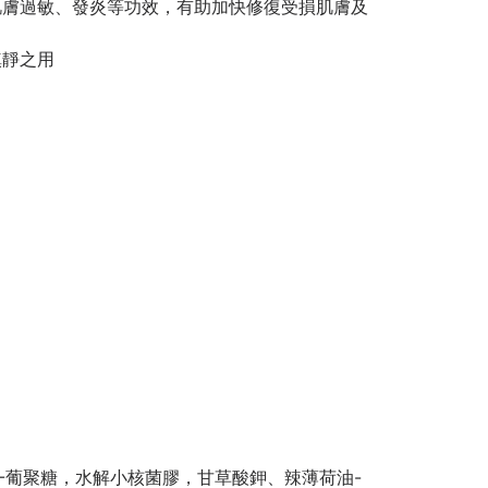
肌膚過敏、發炎等功效，有助加快修復受損肌膚及
鎮靜之用
-葡聚糖，水解小核菌膠，甘草酸鉀、辣薄荷油-