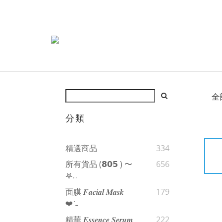
全
分類
精選商品
334
所有貨品 (𝟴𝟬𝟱 ) 〜
656
𖤐˒˒‪‪
面膜 𝑭𝒂𝒄𝒊𝒂𝒍 𝑴𝒂𝒔𝒌
179
❤︎‬ˊ‪‪˗
精華 𝑬𝒔𝒔𝒆𝒏𝒄𝒆 𝑺𝒆𝒓𝒖𝒎
222