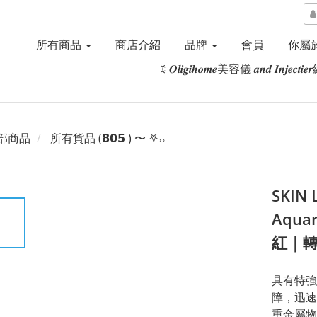
所有商品
商店介紹
品牌
會員
你屬於
ꉂ 𝑶𝒍𝒊𝒈𝒊𝒉𝒐𝒎𝒆美容儀 𝒂𝒏𝒅 𝑰𝒏𝒋𝒆𝒄𝒕
部商品
所有貨品 (𝟴𝟬𝟱 ) 〜 𖤐˒˒‪‪
SKIN
Aquar
紅｜
具有特強
障，迅速
重金屬物