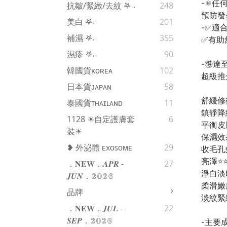
-⚛️
抗皺/緊緻/去紋 𖤐˒˒‪‪
248
預防發
美白 𖤐˒˒‪‪
201
-✅適
補濕 𖤐˒˒‪‪
355
✅有助
濕疹 𖤐˒˒‪‪
90
-🉐
韓國貨ᴋᴏʀᴇᴀ
102
超級推
日本貨ᴊᴀᴘᴀɴ
58
舒緩修復⭐️
泰國貨ᴛʜᴀɪʟᴀɴᴅ
11
鎮靜降紅⭐️
1128 ☀自定護膚套
6
平衡皮脂⭐️
裝☀
保濕效果⭐
❥ 外泌體 ᴇxᴏꜱᴏᴍᴇ
29
收毛孔效果
亮澤⭐️⭐️
．𝐍𝐄𝐖．𝑨𝑷𝑹 -
27
淨白淡印⭐
𝑱𝑼𝑵．𝟚𝟘𝟚𝟞
柔滑嫩膚⭐
品牌
淡紋緊緻⭐
．𝐍𝐄𝐖．𝑱𝑼𝑳 -
22
𝑺𝑬𝑷．𝟚𝟘𝟚𝟞
-主要