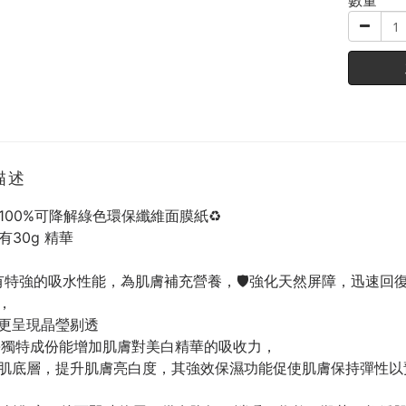
數量
描述
選100%可降解綠色環保纖維面膜紙♻️
有30g 精華
具有特強的吸水性能，為肌膚補充營養，🛡強化天然屏障，迅速
，
更呈現晶瑩剔透
。-獨特成份能增加肌膚對美白精華的吸收力，
入肌底層，提升肌膚亮白度，其強效保濕功能促使肌膚保持彈性