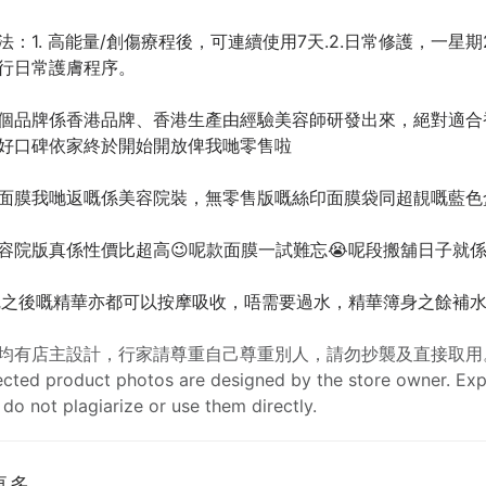
法：1. 高能量/創傷療程後，可連續使用7天.2.日常修護，一星期
行日常護膚程序。
個品牌係香港品牌、香港生產由經驗美容師研發出來，絕對適合
好口碑依家終於開始開放俾我哋零售啦
款面膜我哋返嘅係美容院裝，無零售版嘅絲印面膜袋同超靚嘅藍色盒
，
容院版真係性價比超高😉呢款面膜一試難忘😭呢段搬舖日子就
💨敷完之後嘅精華亦都可以按摩吸收，唔需要過水，精華簿身之餘補水度
均有店主設計，行家請尊重自己尊重別人，請勿抄襲及直接取用
lected product photos are designed by the store owner. Exp
 do not plagiarize or use them directly.
更多