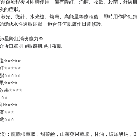
任何創傷療程後可即時使用，備有降紅、消腫、收歛、殺菌，舒緩
炎的症狀。
合激光、微針、水光槍、煥膚、高能量等療程後，即時用作降紅
舒緩缺水性過敏症狀，適合任何肌膚作日常修護.
達至5星降紅消炎能力💯
介 #口罩肌 #敏感肌 #捱夜肌
⭐️⭐️⭐️⭐️
⭐️⭐️⭐️⭐️
⭐️⭐️⭐️⭐️
️⭐️⭐️⭐️
⭐️⭐️⭐️⭐️
⭐️⭐️
️⭐️⭐️⭐️
️⭐️⭐️
️⭐️⭐️
成份：龍膽根萃取，甜菜鹼，山茱萸果萃取，甘油，玻尿酸鈉，B