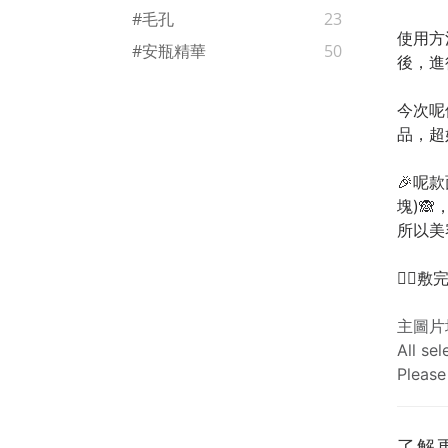
#毛孔
23
使用方
#安瓶精華
50
後，進
今次呢
品，超
🎉呢
塊)🙈
所以美
😮‍
主圖片
All se
Please
了解