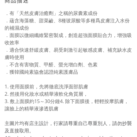
商品描述
．有「天然皮膚治癒劑」之稱的尿囊素成份
．蘊含海藻糖、甜菜鹼、8種玻尿酸等多種爲皮膚注入水份
的補濕成份
．面膜以微細纖維緊密製成，創造超強面膜貼合力，增強吸
收效率
．適合快速舒緩皮膚、易受刺激引起敏感皮膚、補充缺水皮
膚時使用
．不含有害物質、甲醛、螢光增白劑、色素
．獲韓國純素協會認證純素護膚品
1. 使用面膜前，先將徹底洗淨面部肌膚
2. 然後用化妝水或精華液軟化角質層，
3. 敷上面膜約15～30分鐘4. 除下面膜後，輕輕按摩肌膚，
讓臉上的精華液滲透肌膚
主圖片均有店主設計，行家請尊重自己尊重別人，請勿抄襲
及直接取用。