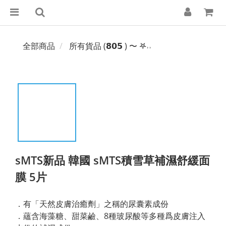
全部商品
所有貨品 (𝟴𝟬𝟱 ) 〜 𖤐˒˒‪‪
sMTS新品 韓國 sMTS積雪草補濕舒緩面
膜 5片
．有「天然皮膚治癒劑」之稱的尿囊素成份
．蘊含海藻糖、甜菜鹼、8種玻尿酸等多種爲皮膚注入