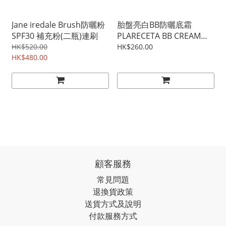
Jane iredale Brush防曬粉
胎盤亮白BB防曬底霜
SPF30 補充粉(二瓶)連刷
PLARECETA BB CREAM
50ml 𖤐超推薦有色防晒
HK$520.00
HK$260.00
HK$480.00
💁🏼‍♀️獲客人一致好評
顧客服務
常見問題
退換貨政策
送貨方式及說明
付款服務方式