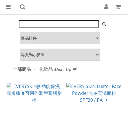
全部商品
化妝品 𝑴𝒂𝒌𝒆 𝑼𝒑 ❤︎‬ˊ‪‪˗