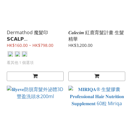
Dermathod 魔髮印
𝑪𝒂𝒍𝒆𝒄𝒊𝒎 紅鹿育髮計畫 生髮
𝗦𝗖𝗔𝗟𝗣
精華
𝗦𝗢𝗟𝗨𝗧𝗜𝗢𝗡（MTS微針
HK$160.00 ~ HK$798.00
HK$3,200.00
頭）
看其他 1 個選項