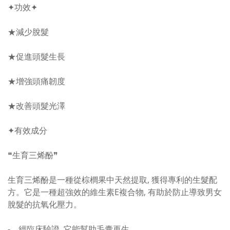
✦功效✦
★減少脫髮
★促進頭髮生長
★增強頭痛韌度
★改善頭髮光澤
✦有效成分
❝生育三烯酚​❞
生育三烯酚是一種從棕櫚果中天然提取, 獲得專利的生髮配
方。它是一種超強效的維生素E複合物, 有助於防止導致男女
脫髮的抗氧化壓力。
- 經臨床驗證, 它能幫助毛囊再生。