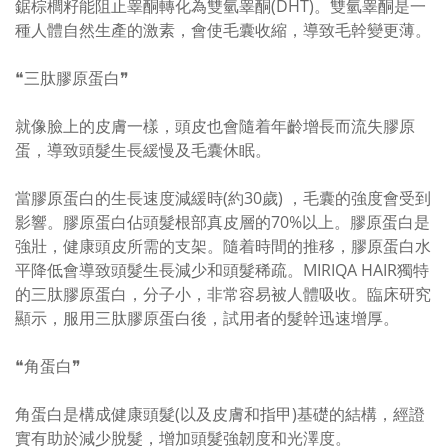
鋸棕櫚籽能阻止睾酮轉化為雙氫睾酮(DHT)。雙氫睾酮是一
種人體自然生產的激素，會使毛囊收縮，導致毛幹變更薄。
❝三肽膠原蛋白❞
就像臉上的皮膚一樣，頭皮也會隨着年齡增長而流失膠原
蛋，導致頭髮生長緩慢及毛囊休眠。
當膠原蛋白的生長速度減緩時(約30歲) ，毛囊的強度會受到
影響。膠原蛋白佔頭髮根部真皮層的70%以上。膠原蛋白是
強壯，健康頭皮所需的支架。隨着時間的推移，膠原蛋白水
平降低會導致頭髮生長減少和頭髮稀疏。MIRIQA HAIR獨特
的三肽膠原蛋白，分子小，非常容易被人體吸收。臨床研究
顯示，服用三肽膠原蛋白後，試用者的髮幹迅速增厚。
​❝角蛋白​❞
角蛋白是構成健康頭髮(以及皮膚和指甲)基礎的結構​，經證
實有助於減少脫髮，增加頭髮強韌度和光澤度。