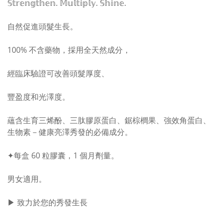
𝕊𝕥𝕣𝕖𝕟𝕘𝕥𝕙𝕖𝕟. 𝕄𝕦𝕝𝕥𝕚𝕡𝕝𝕪. 𝕊𝕙𝕚𝕟𝕖.
自然促進頭髮生長。
100% 不含藥物，採用全天然成分，
經臨床驗證可改善頭髮厚度、
豐盈度和光澤度。
蘊含生育三烯酚、三肽膠原蛋白、鋸棕櫚果、強效角蛋白、
生物素－健康亮澤秀發的必備成分。
✦每盒 60 粒膠囊，1 個月劑量。
男女適用。
▶︎ 致力於您的秀發生長