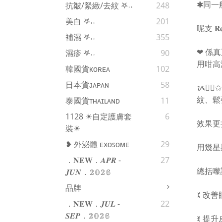
✱同一
抗皺/緊緻/去紋 𖤐˒˒‪‪
248
美白 𖤐˒˒‪‪
201
呢支 𝐑𝐞𝐭
補濕 𖤐˒˒‪‪
355
❤︎ 係
濕疹 𖤐˒˒‪‪
90
用咁高濃
韓國貨ᴋᴏʀᴇᴀ
102
日本貨ᴊᴀᴘᴀɴ
58
ᝰ✍🏻✩꙳
紋、鬆
泰國貨ᴛʜᴀɪʟᴀɴᴅ
11
1128 ☀自定護膚套
6
效果更持
裝☀
❥ 外泌體 ᴇxᴏꜱᴏᴍᴇ
29
用幾星
．𝐍𝐄𝐖．𝑨𝑷𝑹 -
27
總括嚟
𝑱𝑼𝑵．𝟚𝟘𝟚𝟞
品牌
ꉂ 改
．𝐍𝐄𝐖．𝑱𝑼𝑳 -
22
𝑺𝑬𝑷．𝟚𝟘𝟚𝟞
ꉂ 提