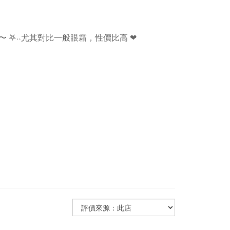
˒˒尤其對比一般眼霜，性價比高 ❤︎