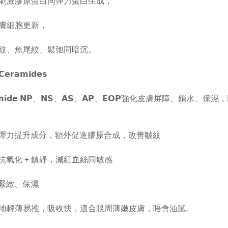
刺激膠原蛋白同彈力蛋白生成，
膚細胞更新，
紋、魚尾紋、鬆弛同暗沉。
𝗲𝗿𝗮𝗺𝗶𝗱𝗲𝘀
𝗮𝗺𝗶𝗱𝗲 𝗡𝗣、𝗡𝗦、𝗔𝗦、𝗔𝗣、𝗘𝗢𝗣 強化皮膚屏障、鎖水、
利彈力提升成分，額外促進膠原合成，改善皺紋
力抗氧化 + 鎮靜，減紅血絲同敏感
強緊緻、保濕
地輕薄易推，吸收快，適合眼周薄嫩皮膚，唔會油膩。