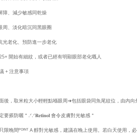
化屏障、減少敏感同乾燥
白眼周、淡化暗沉同黑眼圈
體抗光老化、預防進一步老化
合 25+ 開始有細紋，或者已經有明顯眼部老化嘅人
議 + 注意事項
面後，取米粒大小輕輕點喺眼周➜包括眼袋同魚尾紋位，由內向
搽防曬＂.ᐟ.ᐟ𝐑𝐞𝐭𝐢𝐧𝐨𝐥 會令皮膚對光敏感＂
只限晚間ᴾᴼᴵᴺᵀ A 醇對光敏感，建議在晚上使用。若白天使用，