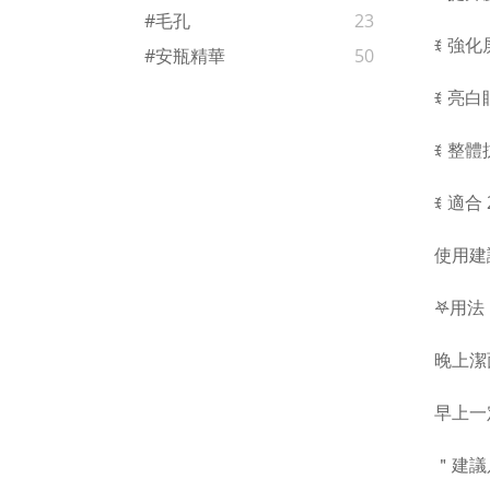
#毛孔
23
ꉂ 強
#安瓶精華
50
ꉂ 亮
ꉂ 整
ꉂ 適
使用建
𖤐用法
晚上潔
早上一定要
＂建議