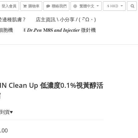
登入會員
購物車
聯絡我們
繁體中文
$ HKD
邊種肌膚 ?
店主資訊 \ 小分享 / (・ิω・)
𝒊𝒆𝒓細胞機
ꉂ 𝑫𝒓.𝑷𝒆𝒏 𝐌𝟖𝐒 𝒂𝒏𝒅 𝑰𝒏𝒋𝒆𝒄𝒕𝒊𝒆𝒓 微針機
KIN Clean Up 低濃度0.1%視黃醇活
霜
到貨♥︎
.00