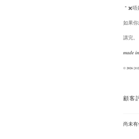
＂✖️唔
如果你
講完。
𝒎𝒂𝒅𝒆 𝒊𝒏
© 𝟐𝟎
顧客
尚未有