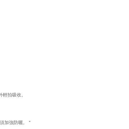
外輕拍吸收。
必須加強防曬。＂