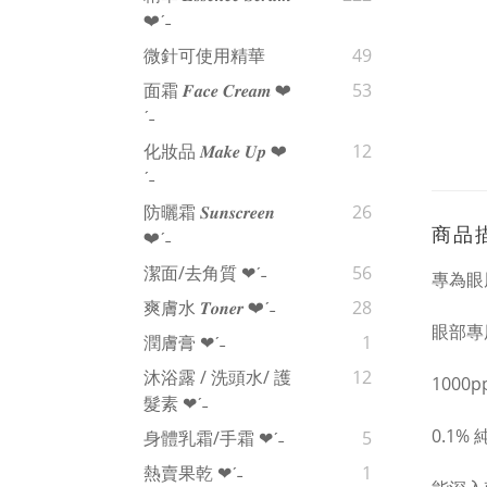
❤︎‬ˊ‪‪˗
微針可使用精華
49
面霜 𝑭𝒂𝒄𝒆 𝑪𝒓𝒆𝒂𝒎 ❤︎‬
53
ˊ‪‪˗
化妝品 𝑴𝒂𝒌𝒆 𝑼𝒑 ❤︎‬
12
ˊ‪‪˗
防曬霜 𝑺𝒖𝒏𝒔𝒄𝒓𝒆𝒆𝒏
26
商品
❤︎‬ˊ‪‪˗
潔面/去角質 ❤︎‬ˊ‪‪˗
56
專為眼
爽膚水 𝑻𝒐𝒏𝒆𝒓 ❤︎‬ˊ‪‪˗
28
眼部專用 
潤膚膏 ❤︎‬ˊ‪‪˗
1
沐浴露 / 洗頭水/ 護
12
1000
髮素 ❤︎‬ˊ‪‪˗
0.1% 純
身體乳霜/手霜 ❤︎‬ˊ‪‪˗
5
熱賣果乾 ❤︎‬ˊ‪‪˗
1