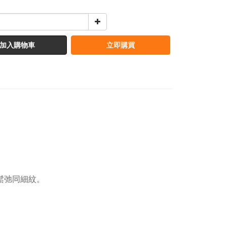
加入購物車
立即購買
眼周鬆弛同細紋。