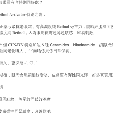
般眼霜有咩特別同好處？
𝐢𝐧𝐨𝐥 𝐀𝐜𝐭𝐢𝐯𝐚𝐭𝐨𝐫 特別之處：
真正藥妝級抗老眼霜，有高濃度純 𝐑𝐞𝐭𝐢𝐧𝐨𝐥 做主力，能喺
度純 𝐑𝐞𝐭𝐢𝐧𝐨𝐥，因為眼周皮膚超薄超敏感，容易刺激。
 但 𝑪𝑼𝑺𝑲𝑰𝑵 特別加咗 5 種 𝗖𝗲𝗿𝗮𝗺𝗶𝗱𝗲𝘀 + 𝗡𝗶𝗮𝗰
弛同老化嘅人，.ᐟ.ᐟ而唔係只係日常保養。
久、更深層 ˗ˋˏ ♡ ˎˊ
期後，眼周會明顯細紋變淡、皮膚更有彈性同光澤，好多真實用
講
善眼周細紋、魚尾紋同皺紋深度
升皮膚彈性同緊緻度，改善鬆弛