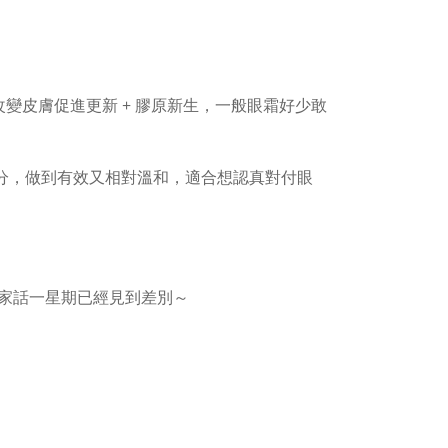
細胞層面改變皮膚促進更新 + 膠原新生，一般眼霜好少敢
𝗻𝗮𝗺𝗶𝗱𝗲 + 鎮靜成分，做到有效又相對溫和，適合想認真對付眼
家話一星期已經見到差別～