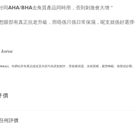
好同𝗔𝗛𝗔/𝗕𝗛𝗔去角質產品同時用，否則刺激會大增＂
想眼部有真正抗老升級，而唔係只係日常保濕，呢支就係好選擇〜 
 𝒌𝒐𝒓𝒆𝒂
𝟔 [𝟏𝟏𝟐𝟖𝐬𝐤𝐢𝐧]。本網站所有產品描述及內容均為原創創作，受版權保護。未經授權，嚴禁轉載、複製或抄襲。
評價
任何評價