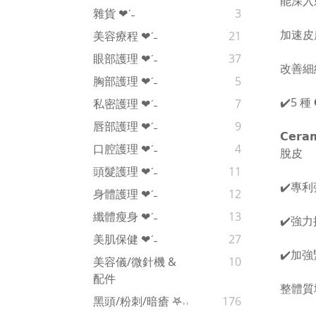
能深入
雜貨 ❤︎‬ˊ‪‪˗
3
加速皮
美容療程 ❤︎‬ˊ‪‪˗
21
眼部護理 ❤︎‬ˊ‪‪˗
37
改善細
胸部護理 ❤︎‬ˊ‪‪˗
5
✔️5 種 𝗖
私密護理 ❤︎‬ˊ‪‪˗
7
唇部護理 ❤︎‬ˊ‪‪˗
9
𝗖𝗲
口腔護理 ❤︎‬ˊ‪‪˗
4
脫皮
頭髮護理 ❤︎‬ˊ‪‪˗
11
✔️專
身體護理 ❤︎‬ˊ‪‪˗
12
纖體瘦身 ❤︎‬ˊ‪‪˗
13
✔️強
美肌保健 ❤︎‬ˊ‪‪˗
27
✔️加
美容儀/微針機 &
10
配件
整體質
黑頭/粉刺/暗瘡 𖤐˒˒‪‪
176