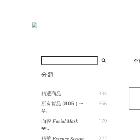
全
分類
精選商品
334
所有貨品 (𝟴𝟬𝟱 ) 〜
656
𖤐˒˒‪‪
面膜 𝑭𝒂𝒄𝒊𝒂𝒍 𝑴𝒂𝒔𝒌
179
❤︎‬ˊ‪‪˗
精華 𝑬𝒔𝒔𝒆𝒏𝒄𝒆 𝑺𝒆𝒓𝒖𝒎
222