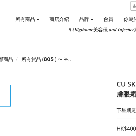
所有商品
商店介紹
品牌
會員
你屬於
ꉂ 𝑶𝒍𝒊𝒈𝒊𝒉𝒐𝒎𝒆美容儀 𝒂𝒏𝒅 𝑰𝒏𝒋𝒆𝒄𝒕
部商品
所有貨品 (𝟴𝟬𝟱 ) 〜 𖤐˒˒‪‪
CU S
膚眼
下星期尾
HK$400