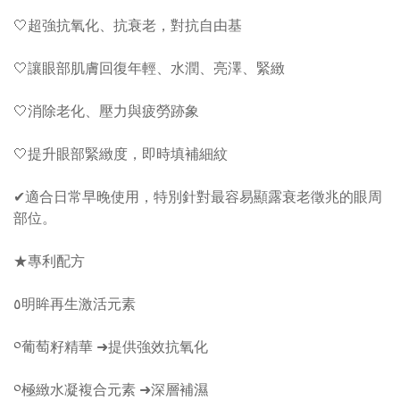
🤍超強抗氧化、抗衰老，對抗自由基
🤍讓眼部肌膚回復年輕、水潤、亮澤、緊緻
🤍消除老化、壓力與疲勞跡象
🤍提升眼部緊緻度，即時填補細紋
✔︎適合日常早晚使用，特別針對最容易顯露衰老徵兆的眼周
部位。
★專利配方
٥明眸再生激活元素
༠葡萄籽精華 ➜提供強效抗氧化
༠極緻水凝複合元素 ➜深層補濕