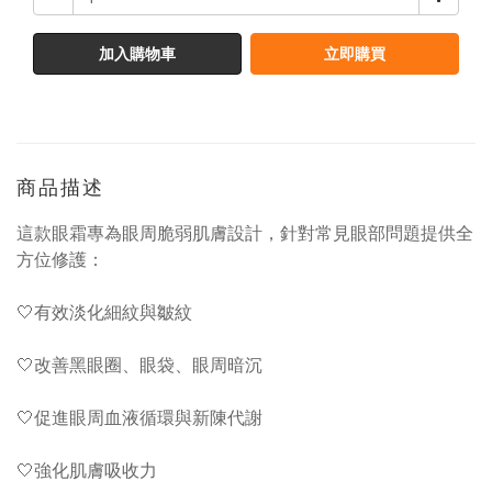
加入購物車
立即購買
商品描述
這款眼霜專為眼周脆弱肌膚設計，針對常見眼部問題提供全
方位修護：
🤍有效淡化細紋與皺紋
🤍改善黑眼圈、眼袋、眼周暗沉
🤍促進眼周血液循環與新陳代謝
🤍強化肌膚吸收力