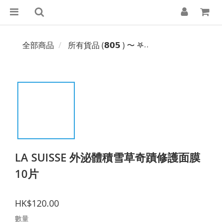
全部商品
所有貨品 (𝟴𝟬𝟱 ) 〜 𖤐˒˒‪‪
LA SUISSE 外泌體積雪草奇蹟修護面膜
10片
HK$120.00
數量