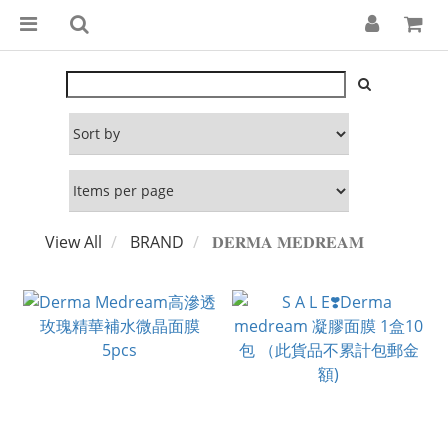
View All
BRAND
𝐃𝐄𝐑𝐌𝐀 𝐌𝐄𝐃𝐑𝐄𝐀𝐌