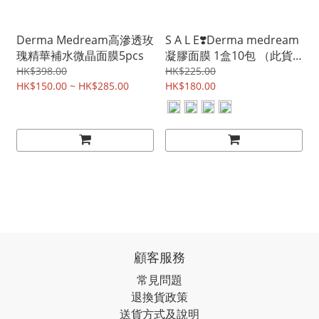
Derma Medream高滲透玫
S A L E❣️Derma medream
瑰精華補水微晶面膜5pcs
凝膠面膜 1盒10包 （此貨
品不累計包郵金額)
HK$398.00
HK$225.00
HK$150.00 ~ HK$285.00
HK$180.00
顧客服務
常見問題
退換貨政策
送貨方式及說明