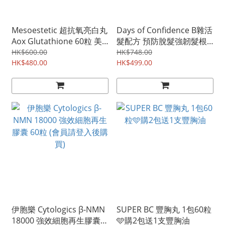
Mesoestetic 超抗氧亮白丸
Days of Confidence B雜活
Aox Glutathione 60粒 美
髮配方 預防脫髮強韌髮根
白丸
60粒
HK$600.00
HK$748.00
HK$480.00
HK$499.00
伊胞樂 Cytologics β-NMN
SUPER BC 豐胸丸 1包60粒
18000 強效細胞再生膠囊
🩵購2包送1支豐胸油