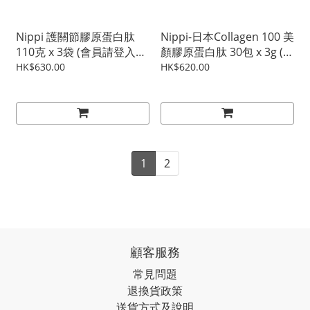
Nippi 護關節膠原蛋白肽
Nippi-日本Collagen 100 美
110克 x 3袋 (會員請登入後
顏膠原蛋白肽 30包 x 3g (會
購買)
員請登入後購買)
HK$630.00
HK$620.00
1
2
顧客服務
常見問題
退換貨政策
送貨方式及說明