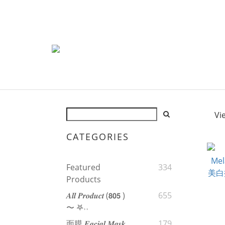
Vi
CATEGORIES
Featured
334
Products
𝑨𝒍𝒍 𝑷𝒓𝒐𝒅𝒖𝒄𝒕 (𝟴𝟬𝟱 )
655
〜 𖤐˒˒‪‪
面膜 𝑭𝒂𝒄𝒊𝒂𝒍 𝑴𝒂𝒔𝒌
179