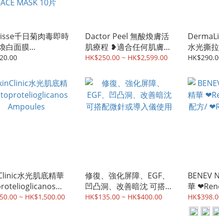
uisse千日菊肉毒即時
Dactor Peel 無酸煥膚活
DermaLi
煥白面膜
肌療程 ❥適合任何肌膚
水光撕拉
FLEUR VIT C
孕婦可用
支
20.00
HK$250.00 ~ HK$2,599.00
HK$290.0
WING JELLYFISH
LAGEN HYDRATING
E MASK 10片
nClinic水光肌底精華
修復、強化屏障、EGF、
BENEV 
protelioglicanos
凹凸洞、改善暗沈 可搭配
華 ❤︎Re
oules
微針或導入儀使用
方/ ❤︎R
50.00 ~ HK$1,500.00
HK$135.00 ~ HK$400.00
HK$398.0
方