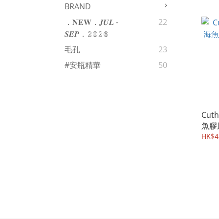
BRAND
．𝐍𝐄𝐖．𝑱𝑼𝑳 -
22
𝑺𝑬𝑷．𝟚𝟘𝟚𝟞
毛孔
23
#安瓶精華
50
Cut
魚膠
HK$4