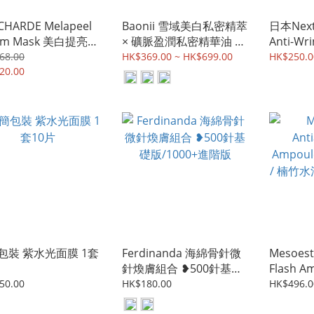
HARDE Melapeel
Baonii 雪域美白私密精萃
日本Next
am Mask 美白提亮撕
× 礦脈盈潤私密精華油 ❥
Anti-Wri
乳霜面膜 50ml
孕期可使用
MaskB
68.00
HK$369.00 ~ HK$699.00
HK$250.0
20.00
膜 10pcs
包裝 紫水光面膜 1套
Ferdinanda 海綿骨針微
Mesoeste
針煥膚組合 ❥500針基礎
Flash 
版/1000+進階版
竹精華 
50.00
HK$180.00
HK$496.0
華2ml x 