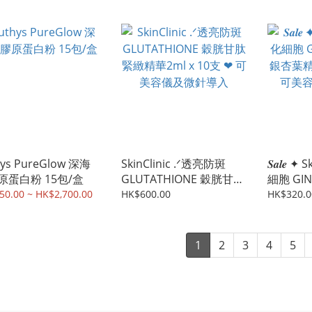
hys PureGlow 深海
SkinClinic .ᐟ透亮防斑
𝑺𝒂𝒍𝒆 
原蛋白粉 15包/盒
GLUTATHIONE 穀胱甘肽
細胞 GIN
緊緻精華2ml x 10支 ❤︎ 可
杏葉精華 5
50.00 ~ HK$2,700.00
HK$600.00
HK$320.0
美容儀及微針導入
美容儀及
1
2
3
4
5