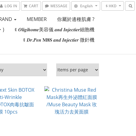
LOG IN
CART
MESSAGE
English
$ HKD
RAND
MEMBER
你屬於邊種肌膚 ?
・)
ꉂ 𝑶𝒍𝒊𝒈𝒊𝒉𝒐𝒎𝒆美容儀 𝒂𝒏𝒅 𝑰𝒏𝒋𝒆𝒄𝒕𝒊𝒆𝒓細胞機
ꉂ 𝑫𝒓.𝑷𝒆𝒏 𝐌𝟖𝐒 𝒂𝒏𝒅 𝑰𝒏𝒋𝒆𝒄𝒕𝒊𝒆𝒓 微針機