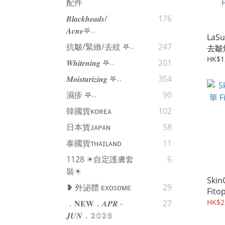
配件
𝑩𝒍𝒂𝒄𝒌𝒉𝒆𝒂𝒅𝒔/
176
𝑨𝒄𝒏𝒆𖤐˒˒‪‪
LaS
抗皺/緊緻/去紋 𖤐˒˒‪‪
247
去皺
ACME
HK$1
𝑾𝒉𝒊𝒕𝒆𝒏𝒊𝒏𝒈 𖤐˒˒‪‪
201
RENE
𝑴𝒐𝒊𝒔𝒕𝒖𝒓𝒊𝒛𝒊𝒏𝒈 𖤐˒˒‪‪
354
COL
FAC
濕疹 𖤐˒˒‪‪
90
韓國貨ᴋᴏʀᴇᴀ
102
日本貨ᴊᴀᴘᴀɴ
58
泰國貨ᴛʜᴀɪʟᴀɴᴅ
11
1128 ☀自定護膚套
6
裝☀
Ski
❥ 外泌體 ᴇxᴏꜱᴏᴍᴇ
29
Fito
Amp
HK$2
．𝐍𝐄𝐖．𝑨𝑷𝑹 -
27
𝑱𝑼𝑵．𝟚𝟘𝟚𝟞