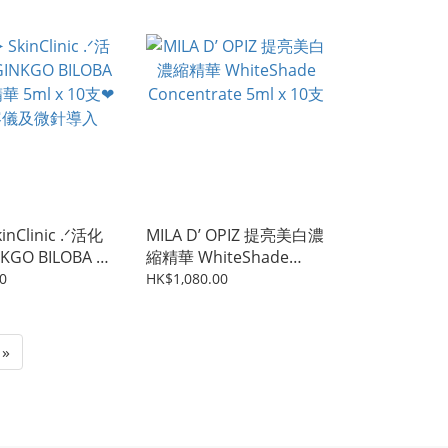
✦ SkinClinic .ᐟ活化
MILA D’ OPIZ 提亮美白濃
KGO BILOBA 銀
縮精華 WhiteShade
ml x 10支❤︎ 可
Concentrate 5ml x 10支
0
HK$1,080.00
微針導入
»