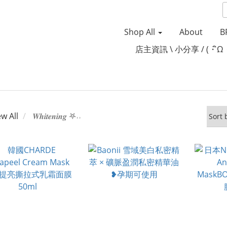
Shop All
About
B
店主資訊 \ 小分享 / (・ิω
ew All
𝑾𝒉𝒊𝒕𝒆𝒏𝒊𝒏𝒈 𖤐˒˒‪‪