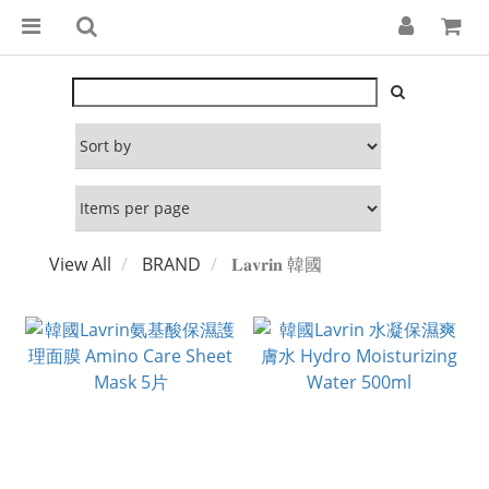
View All
BRAND
𝐋𝐚𝐯𝐫𝐢𝐧 韓國