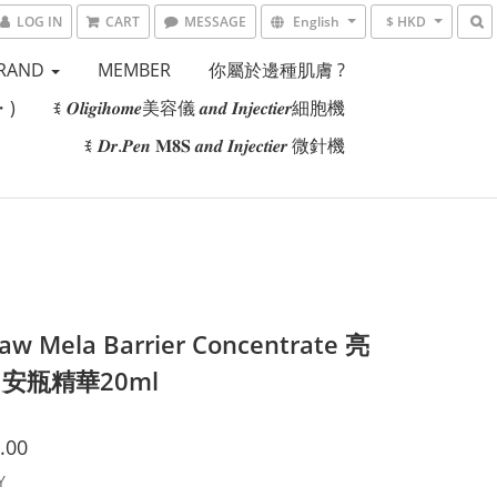
LOG IN
CART
MESSAGE
English
$ HKD
RAND
MEMBER
你屬於邊種肌膚 ?
・)
ꉂ 𝑶𝒍𝒊𝒈𝒊𝒉𝒐𝒎𝒆美容儀 𝒂𝒏𝒅 𝑰𝒏𝒋𝒆𝒄𝒕𝒊𝒆𝒓細胞機
ꉂ 𝑫𝒓.𝑷𝒆𝒏 𝐌𝟖𝐒 𝒂𝒏𝒅 𝑰𝒏𝒋𝒆𝒄𝒕𝒊𝒆𝒓 微針機
raw Mela Barrier Concentrate 亮
安瓶精華20ml
.00
Y