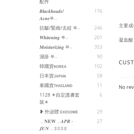
配件
𝑩𝒍𝒂𝒄𝒌𝒉𝒆𝒂𝒅𝒔/
176
𝑨𝒄𝒏𝒆𖤐˒˒‪‪
主要成
抗皺/緊緻/去紋 𖤐˒˒‪‪
246
𝑾𝒉𝒊𝒕𝒆𝒏𝒊𝒏𝒈 𖤐˒˒‪‪
201
凝血酸
𝑴𝒐𝒊𝒔𝒕𝒖𝒓𝒊𝒛𝒊𝒏𝒈 𖤐˒˒‪‪
353
濕疹 𖤐˒˒‪‪
90
CUS
韓國貨ᴋᴏʀᴇᴀ
102
日本貨ᴊᴀᴘᴀɴ
58
泰國貨ᴛʜᴀɪʟᴀɴᴅ
11
No rev
1128 ☀自定護膚套
6
裝☀
❥ 外泌體 ᴇxᴏꜱᴏᴍᴇ
29
．𝐍𝐄𝐖．𝑨𝑷𝑹 -
27
𝑱𝑼𝑵．𝟚𝟘𝟚𝟞