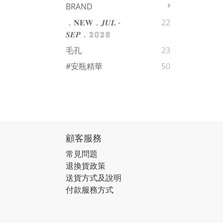
BRAND
．𝐍𝐄𝐖．𝑱𝑼𝑳 -
22
𝑺𝑬𝑷．𝟚𝟘𝟚𝟞
毛孔
23
#安瓶精華
50
顧客服務
常見問題
退換貨政策
送貨方式及說明
付款服務方式