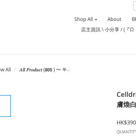
Shop All
About
B
店主資訊 \ 小分享 / (・ิω
ew All
𝑨𝒍𝒍 𝑷𝒓𝒐𝒅𝒖𝒄𝒕 (𝟴𝟬𝟱 ) 〜 𖤐˒˒‪‪
Celld
膚煥白
HK$390
QUANTIT