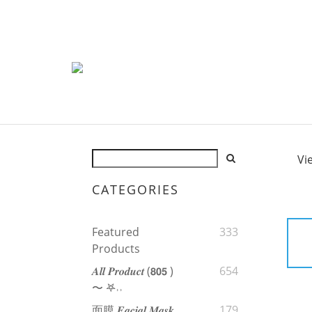
Vi
CATEGORIES
Featured
333
Products
𝑨𝒍𝒍 𝑷𝒓𝒐𝒅𝒖𝒄𝒕 (𝟴𝟬𝟱 )
654
〜 𖤐˒˒‪‪
面膜 𝑭𝒂𝒄𝒊𝒂𝒍 𝑴𝒂𝒔𝒌
179