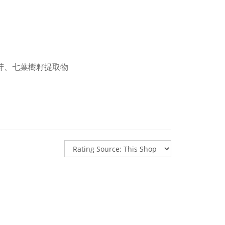
苷、七葉樹籽提取物