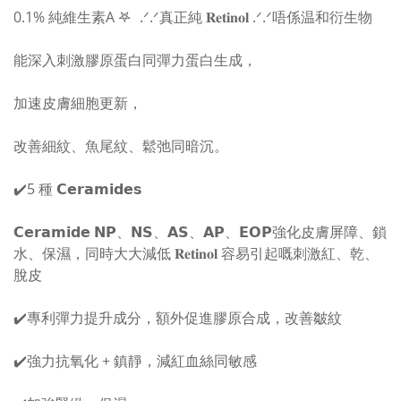
0.1% 純維生素A 𖤐 .ᐟ.ᐟ真正純 𝐑𝐞𝐭𝐢𝐧𝐨𝐥 .ᐟ.ᐟ唔係温和衍生物
能深入刺激膠原蛋白同彈力蛋白生成，
加速皮膚細胞更新，
改善細紋、魚尾紋、鬆弛同暗沉。
✔️5 種 𝗖𝗲𝗿𝗮𝗺𝗶𝗱𝗲𝘀
𝗖𝗲𝗿𝗮𝗺𝗶𝗱𝗲 𝗡𝗣、𝗡𝗦、𝗔𝗦、𝗔𝗣、𝗘𝗢𝗣 強化皮膚屏障、鎖
水、保濕，同時大大減低 𝐑𝐞𝐭𝐢𝐧𝐨𝐥 容易引起嘅刺激紅、乾、
脫皮
✔️專利彈力提升成分，額外促進膠原合成，改善皺紋
✔️強力抗氧化 + 鎮靜，減紅血絲同敏感