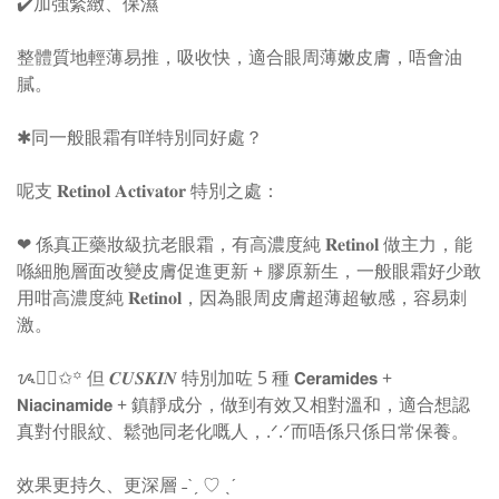
✔️加強緊緻、保濕
整體質地輕薄易推，吸收快，適合眼周薄嫩皮膚，唔會油
膩。
✱同一般眼霜有咩特別同好處？
呢支 𝐑𝐞𝐭𝐢𝐧𝐨𝐥 𝐀𝐜𝐭𝐢𝐯𝐚𝐭𝐨𝐫 特別之處：
❤︎ 係真正藥妝級抗老眼霜，有高濃度純 𝐑𝐞𝐭𝐢𝐧𝐨𝐥 做主力，能
喺細胞層面改變皮膚促進更新 + 膠原新生，一般眼霜好少敢
用咁高濃度純 𝐑𝐞𝐭𝐢𝐧𝐨𝐥，因為眼周皮膚超薄超敏感，容易刺
激。
ᝰ✍🏻✩꙳ 但 𝑪𝑼𝑺𝑲𝑰𝑵 特別加咗 5 種 𝗖𝗲𝗿𝗮𝗺𝗶𝗱𝗲𝘀 +
𝗡𝗶𝗮𝗰𝗶𝗻𝗮𝗺𝗶𝗱𝗲 + 鎮靜成分，做到有效又相對溫和，適合想認
真對付眼紋、鬆弛同老化嘅人，.ᐟ.ᐟ而唔係只係日常保養。
效果更持久、更深層 ˗ˋˏ ♡ ˎˊ