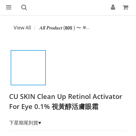
View All
𝑨𝒍𝒍 𝑷𝒓𝒐𝒅𝒖𝒄𝒕 (𝟴𝟬𝟱 ) 〜 𖤐˒˒‪‪
CU SKIN Clean Up Retinol Activator
For Eye 0.1% 視黃醇活膚眼霜
下星期尾到貨♥︎