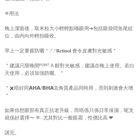
𖤐用法
晚上潔面後，取米粒大小輕輕點喺眼周➜包括眼袋同魚尾紋
位，由內向外輕拍吸收。
早上一定要搽防曬＂.ᐟ.ᐟ𝐑𝐞𝐭𝐢𝐧𝐨𝐥 會令皮膚對光敏感＂
＂建議
只限晚間ᴾᴼᴵᴺᵀ A 醇對光敏感，建議在晚上使用。若白
天使用，必須加強防曬。＂
＂✖️唔好同𝗔𝗛𝗔/𝗕𝗛𝗔去角質產品同時用，否則刺激會大增
＂
如果你想眼部有真正抗老升級，而唔係只係日常保濕，呢支
就係好選擇〜 𖤐˒˒尤其對比一般眼霜，性價比高 ❤︎
講完。