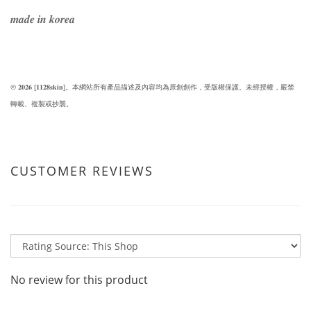
𝒎𝒂𝒅𝒆 𝒊𝒏 𝒌𝒐𝒓𝒆𝒂
© 𝟐𝟎𝟐𝟔 [𝟏𝟏𝟐𝟖𝐬𝐤𝐢𝐧]。本網站所有產品描述及內容均為原創創作，受版權保護。未經授權，嚴禁
轉載、複製或抄襲。
CUSTOMER REVIEWS
No review for this product