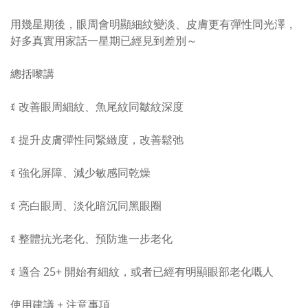
用幾星期後，眼周會明顯細紋變淡、皮膚更有彈性同光澤，
好多真實用家話一星期已經見到差別～
總括嚟講
ꉂ 改善眼周細紋、魚尾紋同皺紋深度
ꉂ 提升皮膚彈性同緊緻度，改善鬆弛
ꉂ 強化屏障、減少敏感同乾燥
ꉂ 亮白眼周、淡化暗沉同黑眼圈
ꉂ 整體抗光老化、預防進一步老化
ꉂ 適合 25+ 開始有細紋，或者已經有明顯眼部老化嘅人
使用建議 + 注意事項