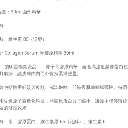
容量：30ml 面部精華
分：
酸、維生素 B5（泛醇）
er Collagen Serum 骨膠原精華 30ml
mier 的明星暢銷產品——原子骨膠原精華，蘊含高濃度膠原蛋
月痕跡，讓皮膚由內而外保持緊緻豐盈。
效包括撫平細紋與乾紋、減淡皺紋，並恢復肌膚細膩彈性。持續
用先進原子微量化科技，將膠原蛋白分子縮小，讓原本僅停留於
著的修護效果。
分：水、膠原蛋白、維生素原 B5（泛醇）、維生素 E