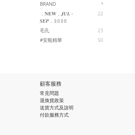
BRAND
．𝐍𝐄𝐖．𝑱𝑼𝑳 -
22
𝑺𝑬𝑷．𝟚𝟘𝟚𝟞
毛孔
23
#安瓶精華
50
顧客服務
常見問題
退換貨政策
送貨方式及說明
付款服務方式