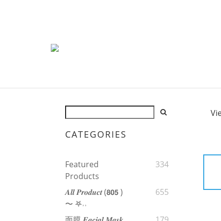
Vi
CATEGORIES
Featured
334
Products
𝑨𝒍𝒍 𝑷𝒓𝒐𝒅𝒖𝒄𝒕 (𝟴𝟬𝟱 )
655
〜 𖤐˒˒‪‪
面膜 𝑭𝒂𝒄𝒊𝒂𝒍 𝑴𝒂𝒔𝒌
179