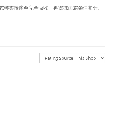
式輕柔按摩至完全吸收，再塗抹面霜鎖住養分。