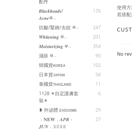
配件
使用方
𝑩𝒍𝒂𝒄𝒌𝒉𝒆𝒂𝒅𝒔/
176
若搭配
𝑨𝒄𝒏𝒆𖤐˒˒‪‪
抗皺/緊緻/去紋 𖤐˒˒‪‪
247
CUS
𝑾𝒉𝒊𝒕𝒆𝒏𝒊𝒏𝒈 𖤐˒˒‪‪
201
𝑴𝒐𝒊𝒔𝒕𝒖𝒓𝒊𝒛𝒊𝒏𝒈 𖤐˒˒‪‪
354
No rev
濕疹 𖤐˒˒‪‪
90
韓國貨ᴋᴏʀᴇᴀ
102
日本貨ᴊᴀᴘᴀɴ
58
泰國貨ᴛʜᴀɪʟᴀɴᴅ
11
1128 ☀自定護膚套
6
裝☀
❥ 外泌體 ᴇxᴏꜱᴏᴍᴇ
29
．𝐍𝐄𝐖．𝑨𝑷𝑹 -
27
𝑱𝑼𝑵．𝟚𝟘𝟚𝟞