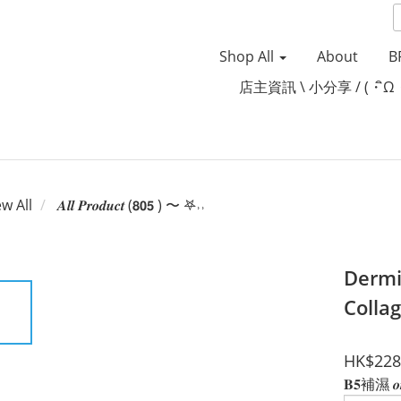
Shop All
About
B
店主資訊 \ 小分享 / (・ิω
ew All
𝑨𝒍𝒍 𝑷𝒓𝒐𝒅𝒖𝒄𝒕 (𝟴𝟬𝟱 ) 〜 𖤐˒˒‪‪
Dermi
Coll
HK$228
𝐁𝟓補濕 𝒐