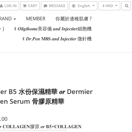
LOG IN
CART
MESSAGE
English
$ HKD
RAND
MEMBER
你屬於邊種肌膚 ?
・)
ꉂ 𝑶𝒍𝒊𝒈𝒊𝒉𝒐𝒎𝒆美容儀 𝒂𝒏𝒅 𝑰𝒏𝒋𝒆𝒄𝒕𝒊𝒆𝒓細胞機
ꉂ 𝑫𝒓.𝑷𝒆𝒏 𝐌𝟖𝐒 𝒂𝒏𝒅 𝑰𝒏𝒋𝒆𝒄𝒕𝒊𝒆𝒓 微針機
er B5 水份保濕精華 𝒐𝒓 Dermier
agen Serum 骨膠原精華
.00
 𝐂𝐎𝐋𝐋𝐀𝐆𝐄𝐍膠原 𝒐𝒓 𝐁𝟓+𝐂𝐎𝐋𝐋𝐀𝐆𝐄𝐍