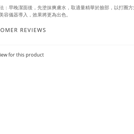
法：早晚潔面後，先塗抹爽膚水，取適量精華於臉部，以打圈方
美容儀器導入，效果將更為出色。
TOMER REVIEWS
iew for this product