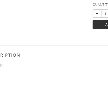
QUANTIT
A
RIPTION
方