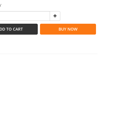
Y
DD TO CART
BUY NOW