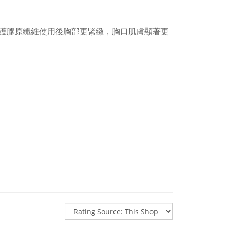
護膠原纖維使用後胸部更緊緻，胸口肌膚顯著更