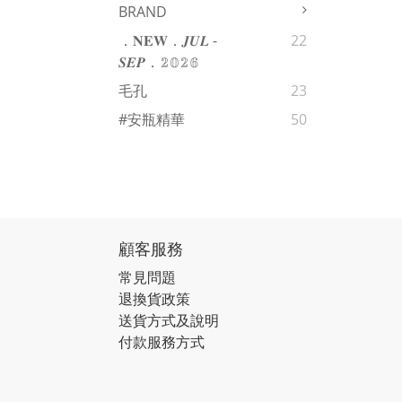
BRAND
．𝐍𝐄𝐖．𝑱𝑼𝑳 -
22
𝑺𝑬𝑷．𝟚𝟘𝟚𝟞
毛孔
23
#安瓶精華
50
顧客服務
常見問題
退換貨政策
送貨方式及說明
付款服務方式