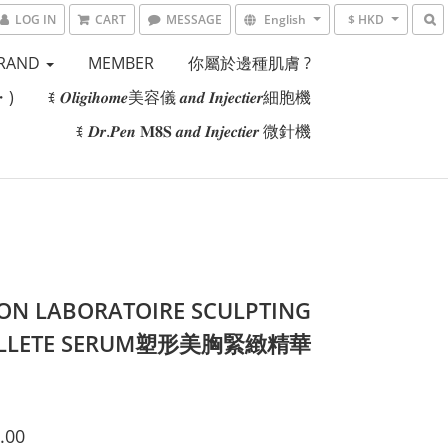
LOG IN
CART
MESSAGE
English
$ HKD
RAND
MEMBER
你屬於邊種肌膚 ?
・)
ꉂ 𝑶𝒍𝒊𝒈𝒊𝒉𝒐𝒎𝒆美容儀 𝒂𝒏𝒅 𝑰𝒏𝒋𝒆𝒄𝒕𝒊𝒆𝒓細胞機
ꉂ 𝑫𝒓.𝑷𝒆𝒏 𝐌𝟖𝐒 𝒂𝒏𝒅 𝑰𝒏𝒋𝒆𝒄𝒕𝒊𝒆𝒓 微針機
SON LABORATOIRE SCULPTING
OLLETE SERUM塑形美胸緊緻精華
.00