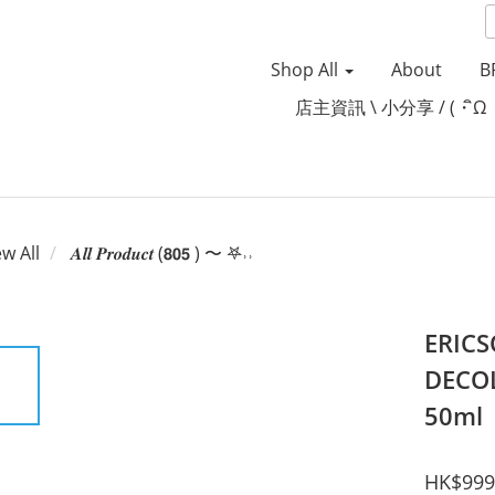
Shop All
About
B
店主資訊 \ 小分享 / (・ิω
ew All
𝑨𝒍𝒍 𝑷𝒓𝒐𝒅𝒖𝒄𝒕 (𝟴𝟬𝟱 ) 〜 𖤐˒˒‪‪
ERIC
DEC
50ml
HK$999