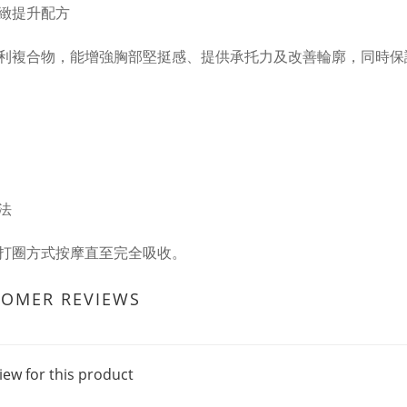
緻提升配方
利複合物，能增強胸部堅挺感、提供承托力及改善輪廓，同時保
法
打圈方式按摩直至完全吸收。
TOMER REVIEWS
iew for this product