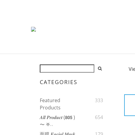
Vi
CATEGORIES
Featured
333
Products
𝑨𝒍𝒍 𝑷𝒓𝒐𝒅𝒖𝒄𝒕 (𝟴𝟬𝟱 )
654
〜 𖤐˒˒‪‪
面膜 𝑭𝒂𝒄𝒊𝒂𝒍 𝑴𝒂𝒔𝒌
179