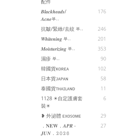
配件
𝑩𝒍𝒂𝒄𝒌𝒉𝒆𝒂𝒅𝒔/
176
𝑨𝒄𝒏𝒆𖤐˒˒‪‪
抗皺/緊緻/去紋 𖤐˒˒‪‪
246
𝑾𝒉𝒊𝒕𝒆𝒏𝒊𝒏𝒈 𖤐˒˒‪‪
201
𝑴𝒐𝒊𝒔𝒕𝒖𝒓𝒊𝒛𝒊𝒏𝒈 𖤐˒˒‪‪
353
濕疹 𖤐˒˒‪‪
90
韓國貨ᴋᴏʀᴇᴀ
102
日本貨ᴊᴀᴘᴀɴ
58
泰國貨ᴛʜᴀɪʟᴀɴᴅ
11
1128 ☀自定護膚套
6
裝☀
❥ 外泌體 ᴇxᴏꜱᴏᴍᴇ
29
．𝐍𝐄𝐖．𝑨𝑷𝑹 -
27
𝑱𝑼𝑵．𝟚𝟘𝟚𝟞