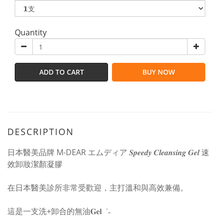
Quantity
ADD TO CART
BUY NOW
DESCRIPTION
日本醫美品牌 M-DEAR エムディア
𝑺𝒑𝒆𝒆𝒅𝒚 𝑪𝒍𝒆𝒂𝒏𝒔𝒊𝒏𝒈 𝑮𝒆𝒍
速
效卸妝潔顏凝膠
在日本醫美診所非常受歡迎，主打溫和與高效兼備。
這是一支洗+卸合的無油𝐆𝐞𝐥 ˊ˗