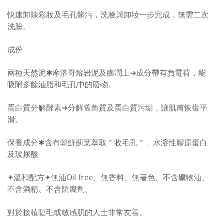
快速卸除彩妝及毛孔髒污，洗臉與卸妝一步完成，無需二次
洗臉。
成份
兩種天然泥✱摩洛哥熔岩泥及膨潤土➜成分帶有負電荷，能
吸附多餘油脂和毛孔中的廢物。
蛋白質分解酵素➜分解舊角質及蛋白質污垢，讓肌膚恢復平
滑。
保養成分✱含有朝鮮薊葉萃取＂收毛孔＂、水溶性膠原蛋白
及玻尿酸
✦溫和配方✦無油Oil-free、無香料、無著色、不含礦物油、
不含酒精、不含防腐劑。
對於接植睫毛或敏感肌的人士非常友善。