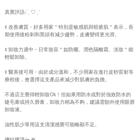
真實評語˗ˋˏ ♡ ˎˊ
ꉂ 改善膚質・好多用家＂特別是敏感肌與暗瘡肌＂表示，長
期使用後粉刺和黑頭有減少趨勢，皮膚變得更光滑。
ꉂ 卸妝力適中・日常妝容＂如防曬、潤色隔離霜、淡妝＂能
輕鬆卸除。
ꉂ 醫美後可用・由於成分溫和，不少用家在進行皮秒雷射等
療程後，會選擇這支產品來減少對肌膚的負擔。
不過店主覺得輕卸妝Ok！但如果用防水或對於強效防水的
睫毛膏或持久唇膏，卸妝力稍為不夠，建議需額外使用眼唇
卸妝液。
油性肌少單用這支清潔感覺可能略顯不足。
總結建議〜 𖤐˒˒