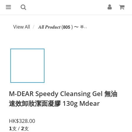
View All
𝑨𝒍𝒍 𝑷𝒓𝒐𝒅𝒖𝒄𝒕 (𝟴𝟬𝟱 ) 〜 𖤐˒˒‪‪
M-DEAR Speedy Cleansing Gel 無油
速效卸妝潔面凝膠 130g Mdear
HK$328.00
𝟭支 / 𝟮支