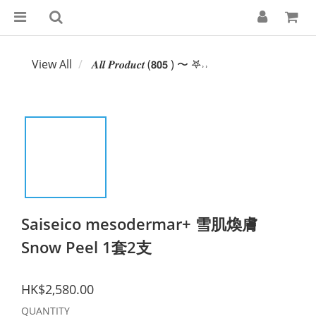
View All
𝑨𝒍𝒍 𝑷𝒓𝒐𝒅𝒖𝒄𝒕 (𝟴𝟬𝟱 ) 〜 𖤐˒˒‪‪
Saiseico mesodermar+ 雪肌煥膚
Snow Peel 1套2支
HK$2,580.00
QUANTITY