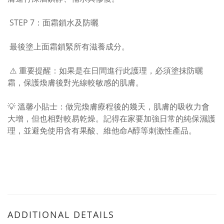
STEP 7：面霜鎖水及防曬
最後塗上面霜鎖緊所有滋養成分。
⚠️ 重要提醒：如果是在日間進行此護理，必須塗抹防曬
霜，保護煥膚後對光線較敏感的肌膚。
💡 溫馨小貼士：做完煥膚療程後的幾天，肌膚的吸收力會
大增，但也相對較易乾燥。記得在家要加強日常的純保濕護
理，並避免使用含有果酸、維他命A醇等刺激性產品。
ADDITIONAL DETAILS