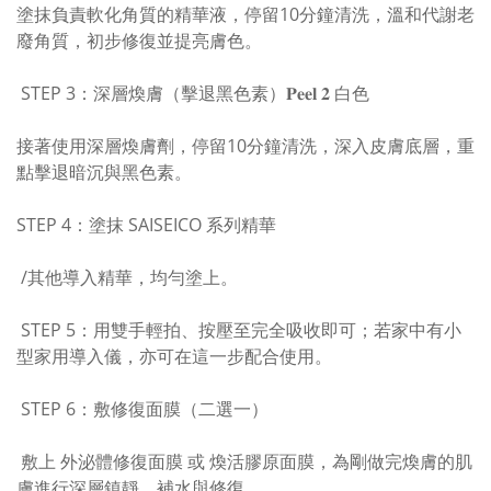
塗抹負責軟化角質的精華液，停留10分鐘清洗，溫和代謝老
廢角質，初步修復並提亮膚色。
STEP 3：深層煥膚（擊退黑色素）𝐏𝐞𝐞𝐥 𝟐 白色
接著使用深層煥膚劑，停留10分鐘清洗，深入皮膚底層，重
點擊退暗沉與黑色素。
STEP 4：塗抹 SAISEICO 系列精華
/其他導入精華，均勻塗上。
STEP 5：用雙手輕拍、按壓至完全吸收即可；若家中有小
型家用導入儀，亦可在這一步配合使用。
STEP 6：敷修復面膜（二選一）
敷上 外泌體修復面膜 或 煥活膠原面膜，為剛做完煥膚的肌
膚進行深層鎮靜、補水與修復。